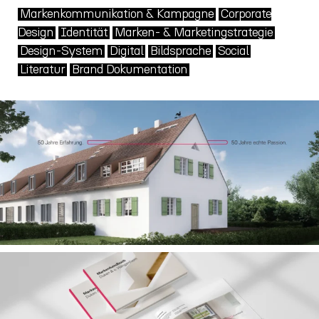
Markenkommunikation & Kampagne
Corporate
Design
Identität
Marken- & Marketingstrategie
Design-System
Digital
Bildsprache
Social
Literatur
Brand Dokumentation